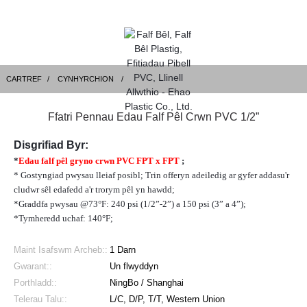
CARTREF
CYNHYRCHION
Ffatri Pennau Edau Falf Pêl Crwn PVC 1/2”
Disgrifiad Byr:
*
Edau falf pêl gryno crwn PVC FPT x FPT
;
* Gostyngiad pwysau lleiaf posibl; Trin offeryn adeiledig ar gyfer addasu'r
cludwr sêl edafedd a'r trorym pêl yn hawdd;
*Graddfa pwysau @73°F: 240 psi (1/2”-2”) a 150 psi (3” a 4”);
*Tymheredd uchaf: 140°F;
Maint Isafswm Archeb::
1 Darn
Gwarant::
Un flwyddyn
Porthladd::
NingBo / Shanghai
Telerau Talu::
L/C, D/P, T/T, Western Union