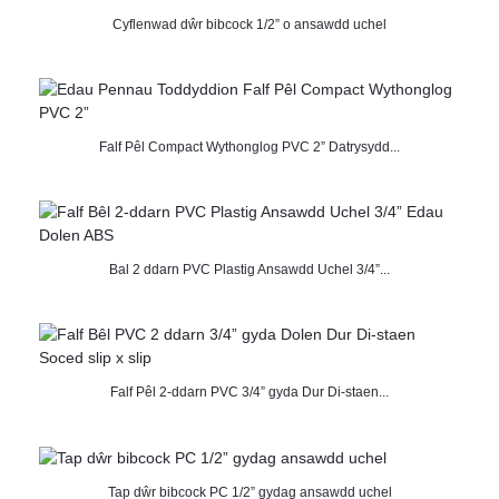
Cyflenwad dŵr bibcock 1/2” o ansawdd uchel
Falf Pêl Compact Wythonglog PVC 2” Datrysydd...
Bal 2 ddarn PVC Plastig Ansawdd Uchel 3/4”...
Falf Pêl 2-ddarn PVC 3/4” gyda Dur Di-staen...
Tap dŵr bibcock PC 1/2” gydag ansawdd uchel