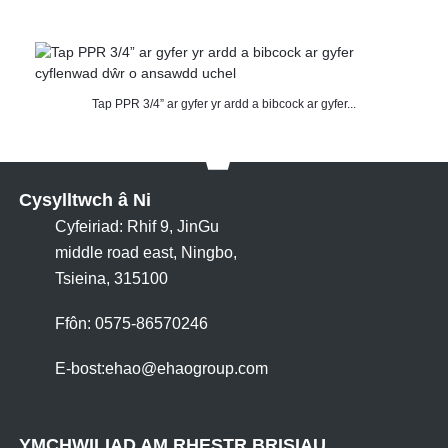
Tap PPR 3/4” ar gyfer yr ardd a bibcock ar gyfer...
Cysylltwch â Ni
Cyfeiriad: Rhif 9, JinGu
middle road east, Ningbo,
Tsieina, 315100
Ffôn: 0575-86570246
E-bost:
ehao@ehaogroup.com
YMCHWILIAD AM RHESTR BRISIAU